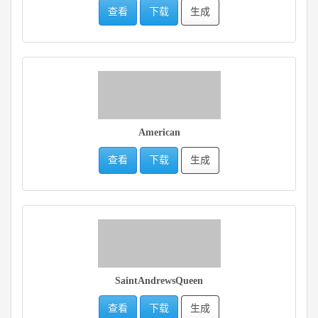
查看
下载
生成
American
查看
下载
生成
SaintAndrewsQueen
查看
下载
生成