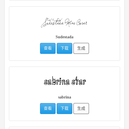
Sudestada
查看
下载
生成
sabrina
查看
下载
生成