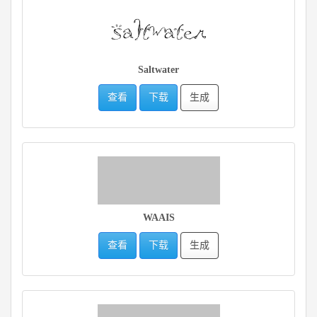
Saltwater
查看
下载
生成
WAAIS
查看
下载
生成