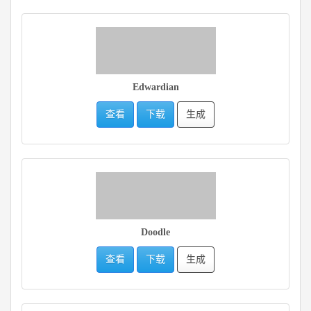
Edwardian
查看
下载
生成
Doodle
查看
下载
生成