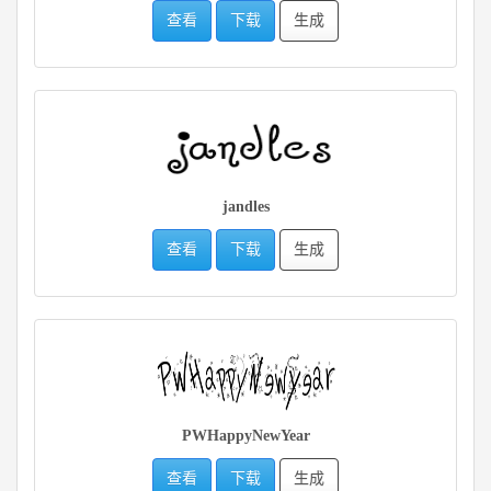
查看
下载
生成
jandles
查看
下载
生成
PWHappyNewYear
查看
下载
生成