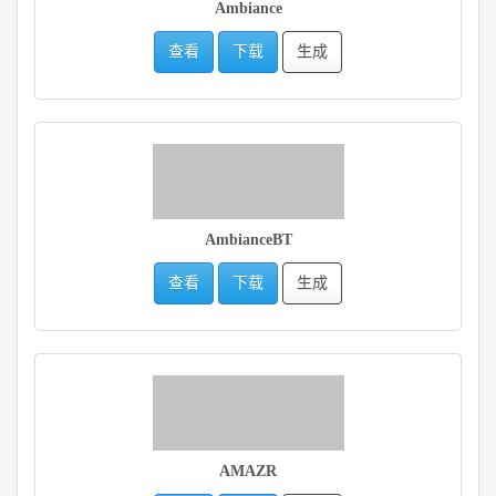
Ambiance
查看
下载
生成
AmbianceBT
查看
下载
生成
AMAZR