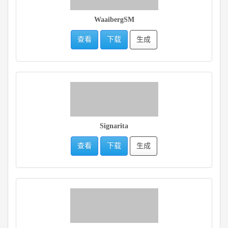
WaaibergSM
查看
下载
生成
Signarita
查看
下载
生成