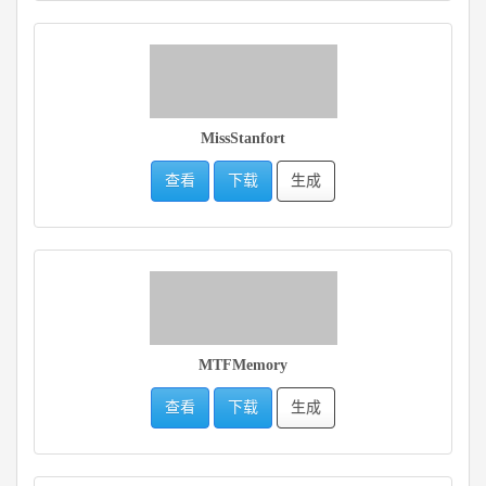
MissStanfort
查看
下载
生成
MTFMemory
查看
下载
生成