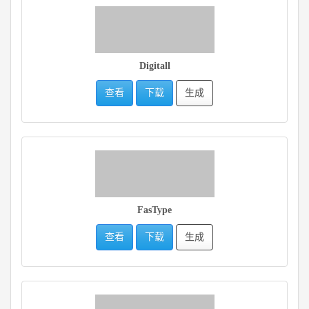
Digitall
查看
下载
生成
FasType
查看
下载
生成