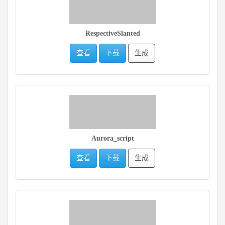
RespectiveSlanted
查看
下载
生成
Aurora_script
查看
下载
生成