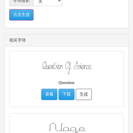
字体投影
点击生成
相关字体
Question
查看
下载
生成