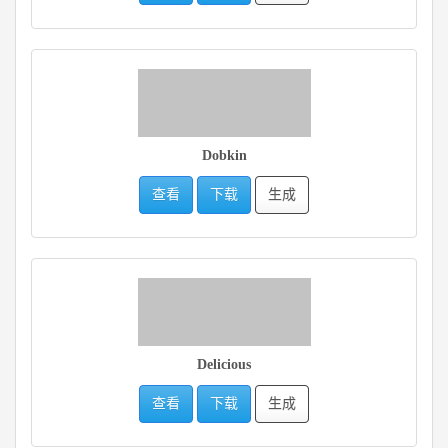
Dobkin
查看
下载
生成
Delicious
查看
下载
生成