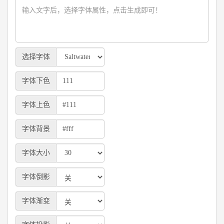
选择字体
字体下色
字体上色
字体背景
字体大小
字体倒影
字体渐变