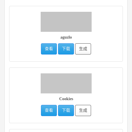
aguzlo
查看
下载
生成
Cookies
查看
下载
生成