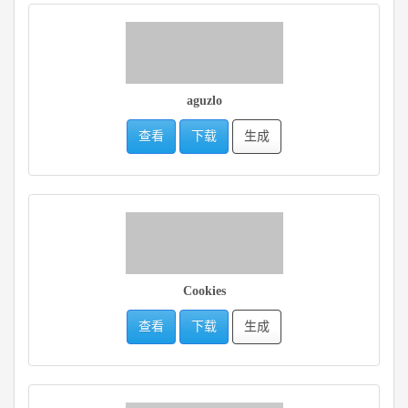
aguzlo
查看
下载
生成
Cookies
查看
下载
生成