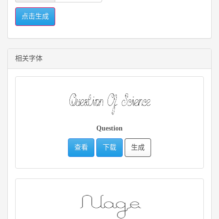
点击生成
相关字体
Question
查看
下载
生成