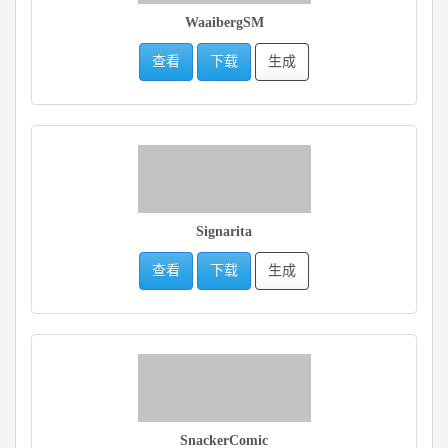
WaaibergSM
查看
下载
生成
Signarita
查看
下载
生成
SnackerComic