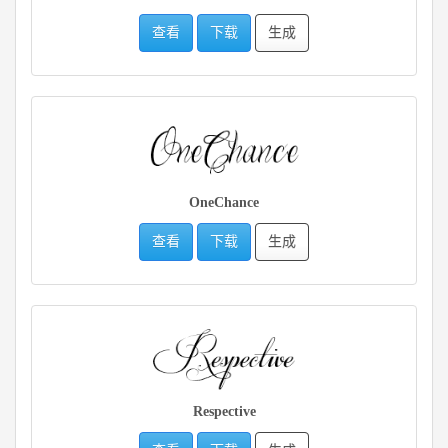
查看
下载
生成
OneChance
查看
下载
生成
Respective