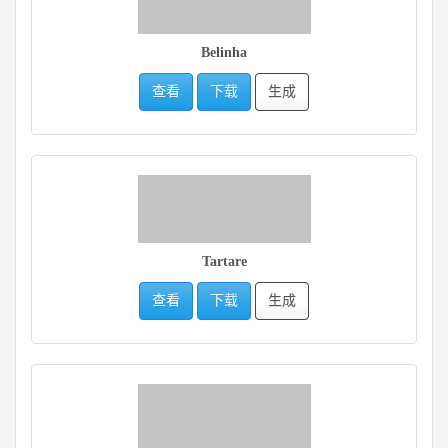
Belinha
查看
下载
生成
Tartare
查看
下载
生成