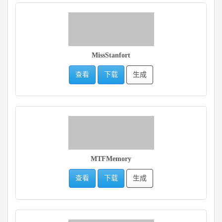
MissStanfort
查看
下载
生成
MTFMemory
查看
下载
生成