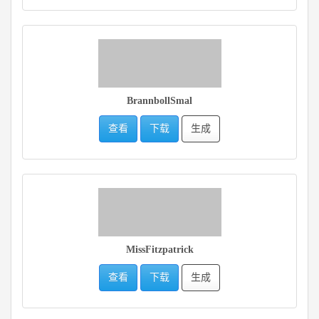
BrannbollSmal
查看
下载
生成
MissFitzpatrick
查看
下载
生成