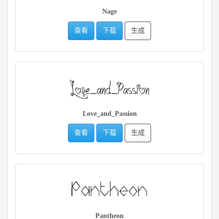
Nage
查看
下载
生成
Love_and_Passion
查看
下载
生成
Pantheon