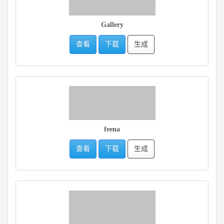
Gallery
查看
下载
生成
feena
查看
下载
生成