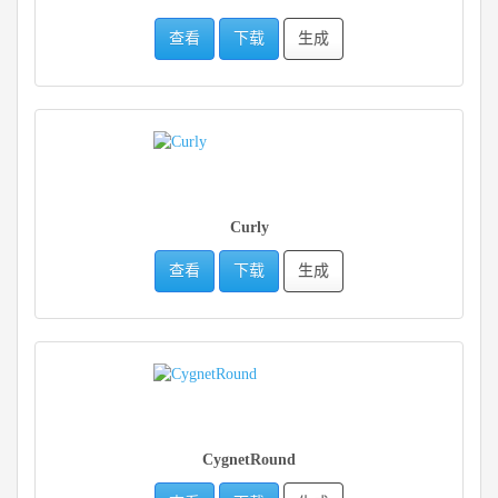
查看
下载
生成
Curly
查看
下载
生成
CygnetRound