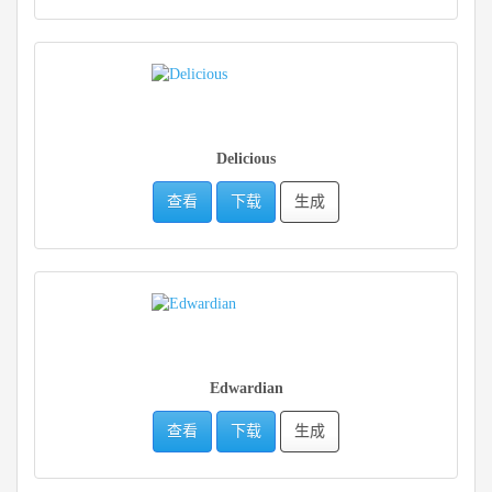
Delicious
查看
下载
生成
Edwardian
查看
下载
生成