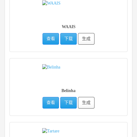
WAAIS
查看
下载
生成
Belinha
查看
下载
生成