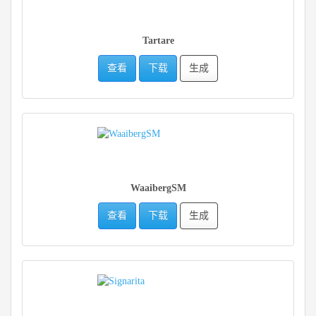
Tartare
查看
下载
生成
WaaibergSM
查看
下载
生成