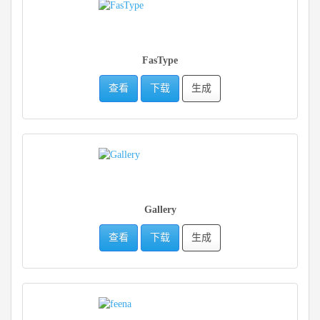
FasType
查看
下载
生成
Gallery
查看
下载
生成