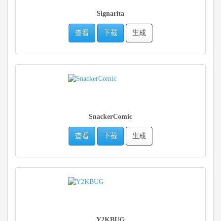
Signarita
查看
下载
生成
SnackerComic
查看
下载
生成
Y2KBUG