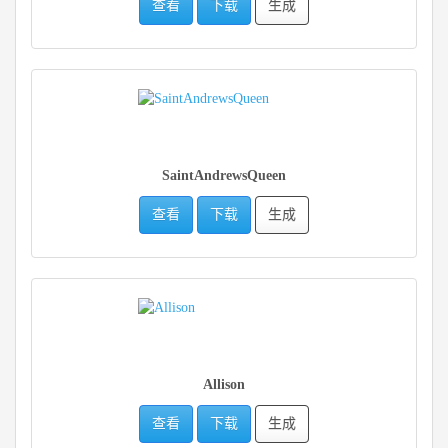
查看
下载
生成
SaintAndrewsQueen
查看
下载
生成
Allison
查看
下载
生成