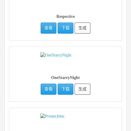
Respective
查看
下载
生成
OneStarryNight
查看
下载
生成