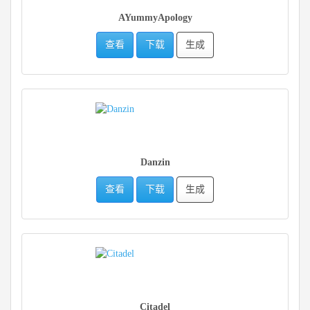
AYummyApology
查看
下载
生成
Danzin
查看
下载
生成
Citadel