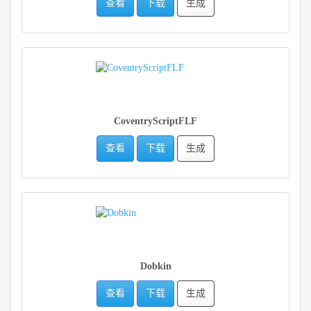
查看
下载
生成
CoventryScriptFLF
查看
下载
生成
Dobkin
查看
下载
生成