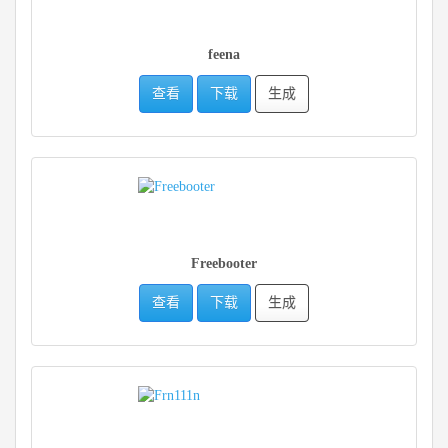
feena
查看
下载
生成
Freebooter
查看
下载
生成