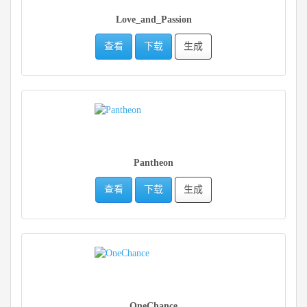
Love_and_Passion
查看
下载
生成
Pantheon
查看
下载
生成
OneChance