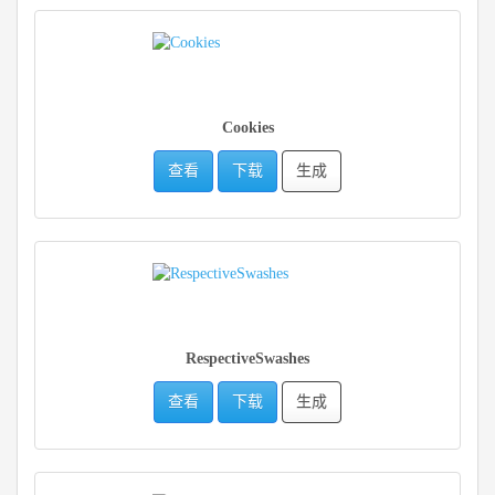
Cookies
查看
下载
生成
RespectiveSwashes
查看
下载
生成