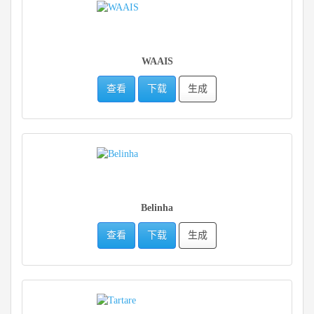
WAAIS
查看
下载
生成
Belinha
查看
下载
生成