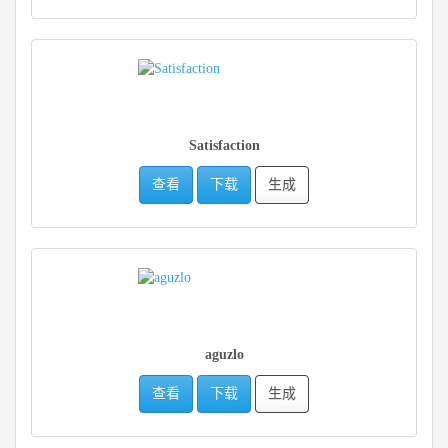
Satisfaction
查看
下载
生成
aguzlo
查看
下载
生成