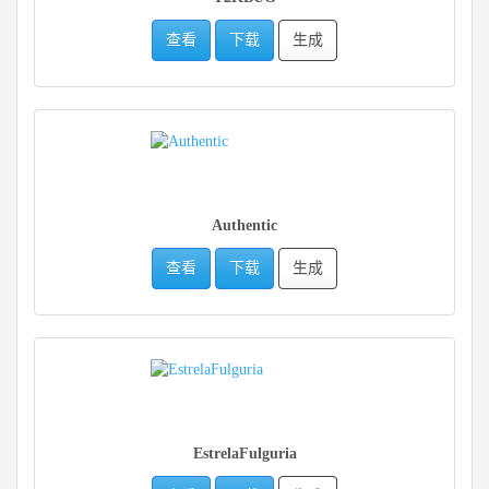
查看
下载
生成
Authentic
查看
下载
生成
EstrelaFulguria