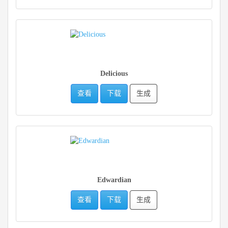
Delicious
查看
下载
生成
Edwardian
查看
下载
生成