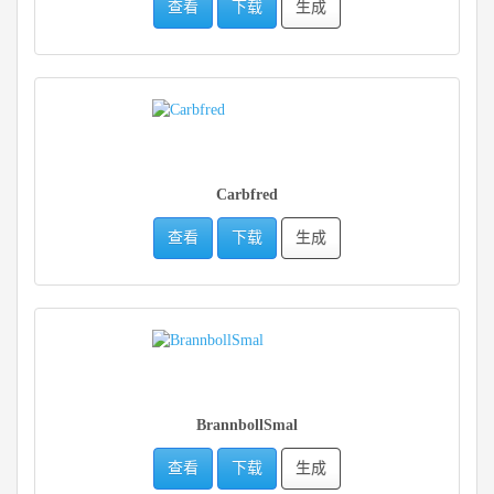
查看
下载
生成
Carbfred
查看
下载
生成
BrannbollSmal
查看
下载
生成