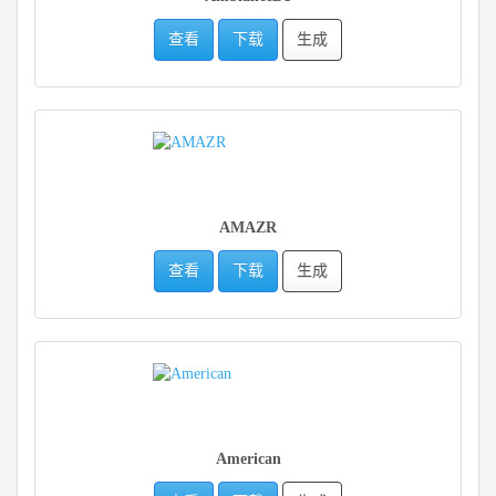
查看
下载
生成
AMAZR
查看
下载
生成
American