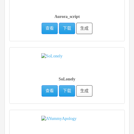
Aurora_script
查看
下载
生成
SoLonely
查看
下载
生成