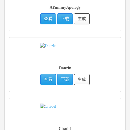
AYummyApology
查看
下载
生成
Danzin
查看
下载
生成
Citadel