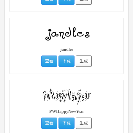
jandles
查看
下载
生成
PWHappyNewYear
查看
下载
生成