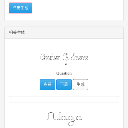
点击生成
相关字体
Question
查看
下载
生成