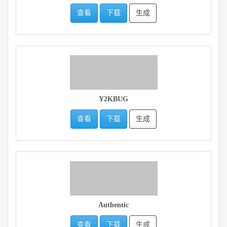
查看
下载
生成
Y2KBUG
查看
下载
生成
Authentic
查看
下载
生成