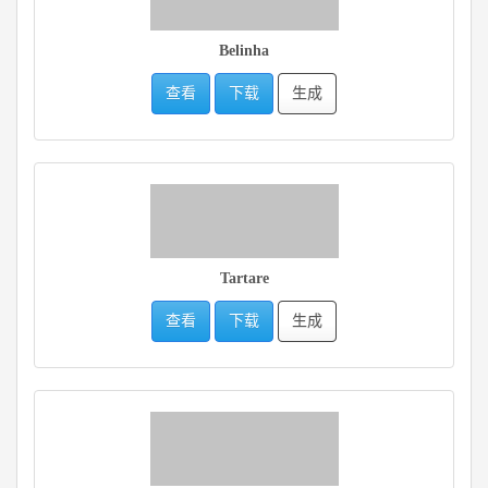
Belinha
查看
下载
生成
Tartare
查看
下载
生成