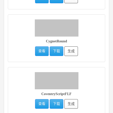
CygnetRound
查看
下载
生成
CoventryScriptFLF
查看
下载
生成