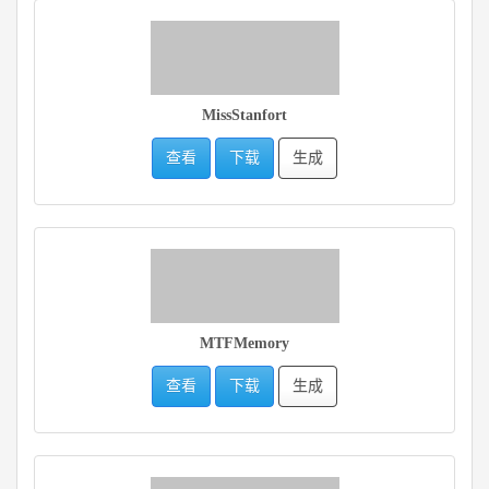
MissStanfort
查看
下载
生成
MTFMemory
查看
下载
生成