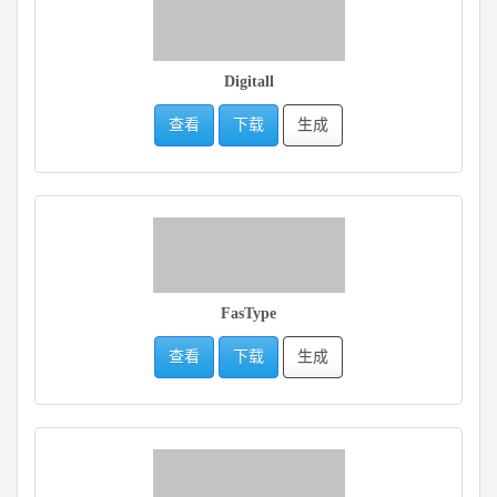
Digitall
查看
下载
生成
FasType
查看
下载
生成