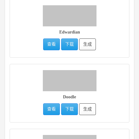
Edwardian
查看
下载
生成
Doodle
查看
下载
生成