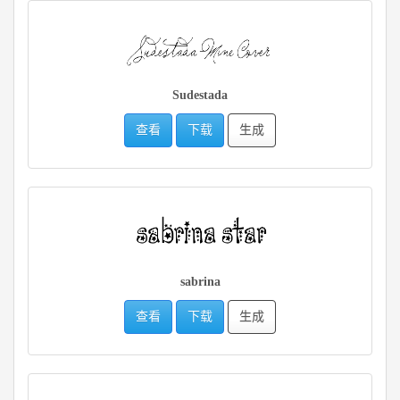
Sudestada
查看
下载
生成
sabrina
查看
下载
生成