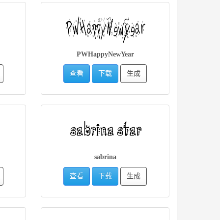
PWHappyNewYear
查看
下载
生成
sabrina
查看
下载
生成