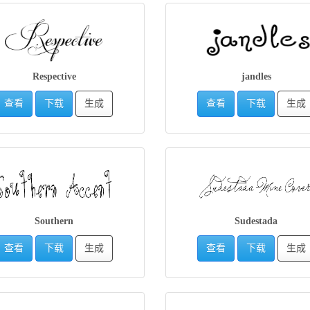
Respective
jandles
查看
下载
生成
查看
下载
生成
Southern
Sudestada
查看
下载
生成
查看
下载
生成