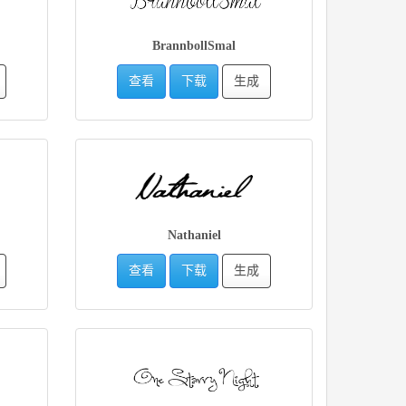
BrannbollSmal
查看
下载
生成
Nathaniel
查看
下载
生成