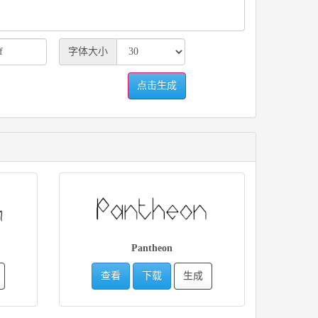
字体大小
点击生成
Pantheon
查看
下载
生成