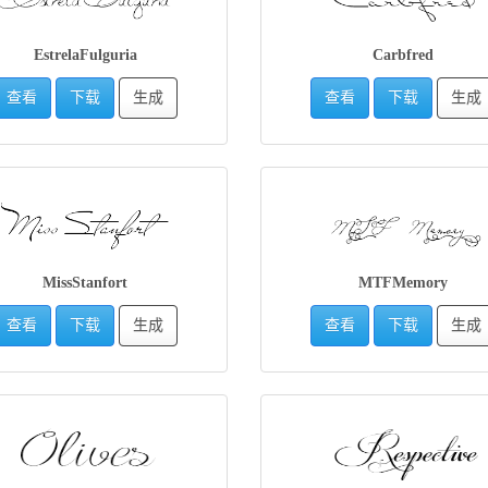
EstrelaFulguria
Carbfred
查看
下载
生成
查看
下载
生成
MissStanfort
MTFMemory
查看
下载
生成
查看
下载
生成