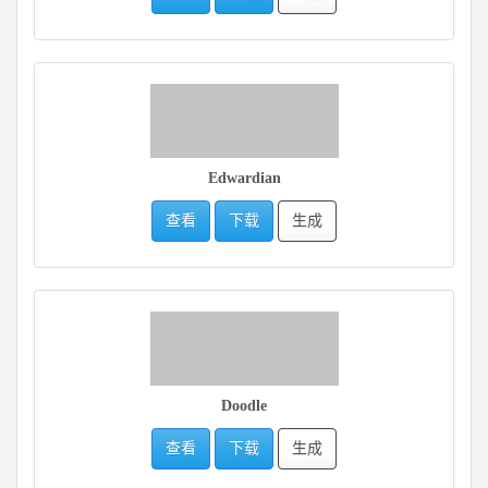
Edwardian
查看
下载
生成
Doodle
查看
下载
生成