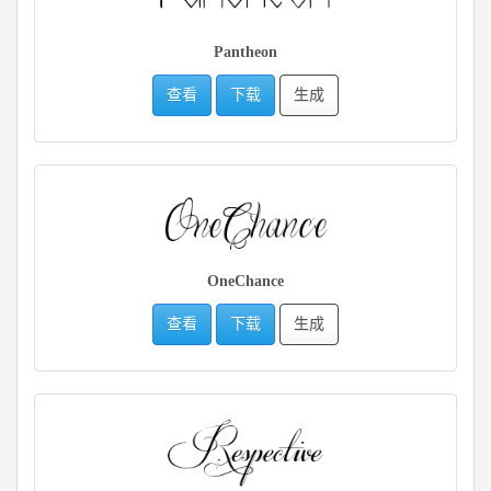
Pantheon
查看
下载
生成
OneChance
查看
下载
生成