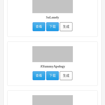
SoLonely
查看
下载
生成
AYummyApology
查看
下载
生成