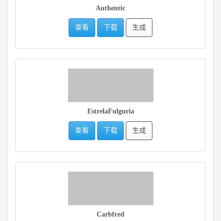
Authentic
查看
下载
生成
EstrelaFulguria
查看
下载
生成
Carbfred