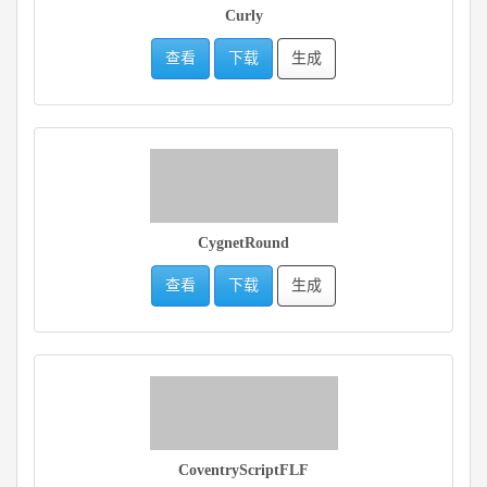
Curly
查看
下载
生成
CygnetRound
查看
下载
生成
CoventryScriptFLF