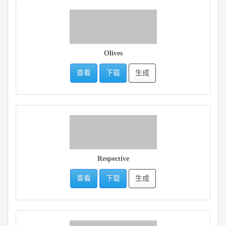
Olives
查看
下载
生成
Respective
查看
下载
生成