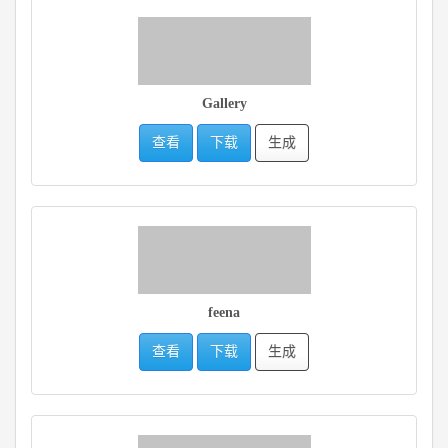
Gallery
查看
下载
生成
feena
查看
下载
生成