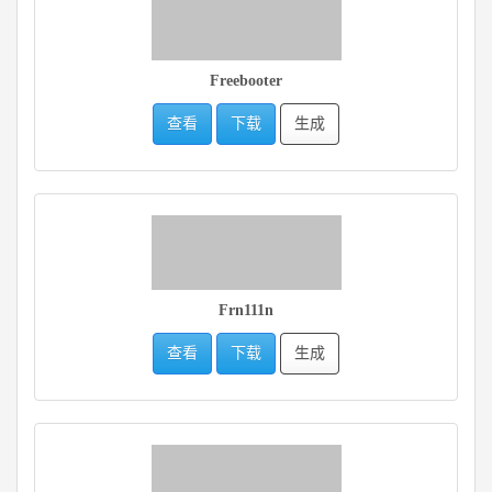
Freebooter
查看
下载
生成
Frn111n
查看
下载
生成