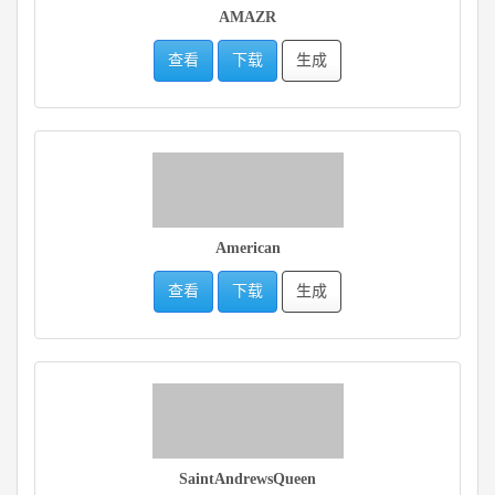
AMAZR
查看
下载
生成
American
查看
下载
生成
SaintAndrewsQueen