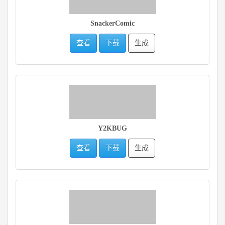
SnackerComic
查看
下载
生成
Y2KBUG
查看
下载
生成